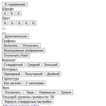
К содержанию
Шрифт
А
А
А
Цвет
Ц
Ц
Ц
Ц
Ц
Дополнительно
Графика
Включить
Отключить
Монохромные изображения
Отключить Flash
Кернинг
Стандартный
Средний
Большой
Интервал
Одинарный
Полуторный
Двойной
Гарнитура
Без засечек
С засечками
Звук
Отключить
Тише
Нормально
Громче
Текущий уровень громкости:
50
Вернуть стандартные настройки