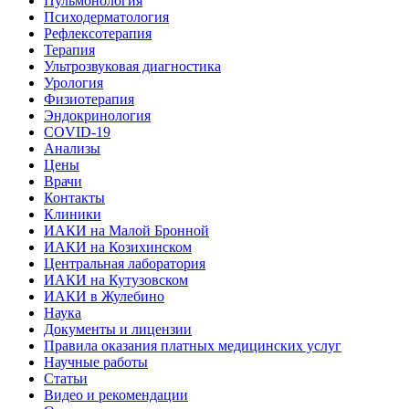
Пульмонология
Психодерматология
Рефлексотерапия
Терапия
Ультрозвуковая диагностика
Урология
Физиотерапия
Эндокринология
COVID-19
Анализы
Цены
Врачи
Контакты
Клиники
ИАКИ на Малой Бронной
ИАКИ на Козихинском
Центральная лаборатория
ИАКИ на Кутузовском
ИАКИ в Жулебино
Наука
Документы и лицензии
Правила оказания платных медицинских услуг
Научные работы
Статьи
Видео и рекомендации