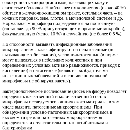
совокупность микроорганизмов, населяющих кожу и
слизистые оболочки. Наибольшее их количество (около 40 %)
обитает в желудочно-кишечном тракте, остальная часть – на
кожных покровах, зеве, глотке, в мочеполовой системе и др.
Нормальная микрофлора подразделяется на постоянную
(составляет до 90 % присутствующих в организме микробов),
факультативную (менее 10 %) и случайную (не более 0,5 %).
По способности вызывать инфекционные заболевания
микроорганизмы классифицируют на непатогенные (не
вызывающие заболевания), условно-патогенные (в норме
могут выделяться в небольших количествах и при
определенных условиях активно размножаются, приводя к
воспалению) и патогенные (являются возбудителями
инфекционных заболеваний и в составе нормальной
микрофлоры не обнаруживаются).
Бактериологическое исследование (посев на флору) позволяет
определить качественный и количественный состав
микрофлоры исследуемого клинического материала, в том
числе выявить патогенные микроорганизмы. При
обнаружении условно-патогенных микроорганизмов в
высоком титре или патогенных микроорганизмов
определяется их чувствительность к антибиотикам и
бактериофагам