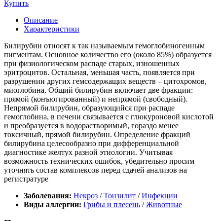
Купить
Описание
Характеристики
Билирубин относят к так называемым гемоглобиногенным
пигментам. Основное количество его (около 85%) образуется
при физиологическом распаде старых, изношенных
эритроцитов. Остальная, меньшая часть, появляется при
разрушении других гемсодержащих веществ – цитохромов,
миоглобина. Общий билирубин включает две фракции:
прямой (конъюгированный) и непрямой (свободный).
Непрямой билирубин, образующийся при распаде
гемоглобина, в печени связывается с глюкуроновой кислотой
и преобразуется в водорастворимый, гораздо менее
токсичный, прямой билирубин. Определение фракций
билирубина целесообразно при дифференциальной
диагностике желтух разной этиологии. Учитывая
возможность технических ошибок, убедительно просим
уточнять состав комплексов перед сдачей анализов на
регистратуре
Заболевания:
Некроз
/
Тонзилит
/
Инфекции
Виды аллергии:
Грибы и плесень
/
Животные