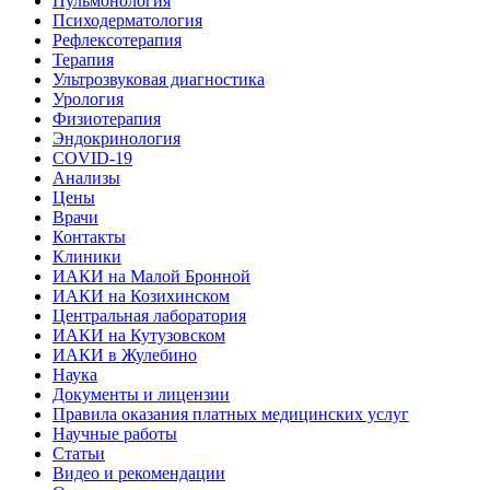
Пульмонология
Психодерматология
Рефлексотерапия
Терапия
Ультрозвуковая диагностика
Урология
Физиотерапия
Эндокринология
COVID-19
Анализы
Цены
Врачи
Контакты
Клиники
ИАКИ на Малой Бронной
ИАКИ на Козихинском
Центральная лаборатория
ИАКИ на Кутузовском
ИАКИ в Жулебино
Наука
Документы и лицензии
Правила оказания платных медицинских услуг
Научные работы
Статьи
Видео и рекомендации