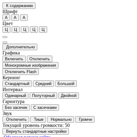
К содержанию
Шрифт
А
А
А
Цвет
Ц
Ц
Ц
Ц
Ц
Дополнительно
Графика
Включить
Отключить
Монохромные изображения
Отключить Flash
Кернинг
Стандартный
Средний
Большой
Интервал
Одинарный
Полуторный
Двойной
Гарнитура
Без засечек
С засечками
Звук
Отключить
Тише
Нормально
Громче
Текущий уровень громкости:
50
Вернуть стандартные настройки