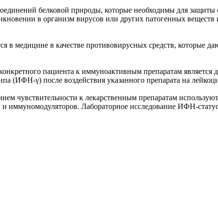
 соединений белковой природы, которые необходимы для защиты
икновении в организм вирусов или других патогенных веществ
я в медицине в качестве противовирусных средств, которые да
конкретного пациента к иммуноактивным препаратам является 
ипа (ИФН-γ) после воздействия указанного препарата на лейкоци
ением чувствительности к лекарственным препаратам использую
а и иммуномодуляторов. Лабораторное исследование ИФН-статус