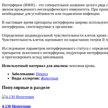
Интерферон (ИФН) – это собирательное название целого ряда
звеном врожденного неспецифического иммунитета. При прон
необходимые для устойчивости или подавления инфекции.
В настоящее время препараты интерферона широко используютс
интерфероны, синтезируемые в организме.
Определение индивидуальной чувствительности клеток крови 
Чувствительность клеток оценивают по нарастанию титров II т
Исследование параметров интерферонового статуса с определ
препаратов экзогенного интерферона, индукторов интерферон
и прогнозировать исход заболевания.
Используемый материал для анализа:
венозная кровь.
Заболевания:
Некроз
Виды аллергии:
Животные
Популярные в разделе
4-130 Неоптерин