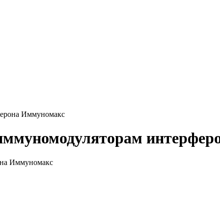
ферона Иммуномакс
к иммуномодуляторам интерфе