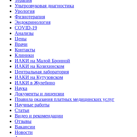
Терапия
Ультрозвуковая диагностика
Урология
Физиотерапия
Эндокринология
COVID-19
Анализы
Цены
Врачи
Контакты
Клиники
ИАКИ на Малой Бронной
ИАКИ на Козихинском
Центральная лаборатория
ИАКИ на Кутузовском
ИАКИ в Жулебино
Наука
Документы и лицензии
Правила оказания платных медицинских услуг
Научные работы
Статьи
Видео и рекомендации
Отзывы
Вакансии
Новости