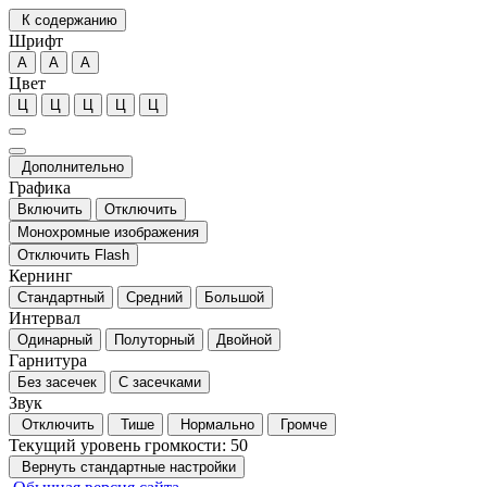
К содержанию
Шрифт
А
А
А
Цвет
Ц
Ц
Ц
Ц
Ц
Дополнительно
Графика
Включить
Отключить
Монохромные изображения
Отключить Flash
Кернинг
Стандартный
Средний
Большой
Интервал
Одинарный
Полуторный
Двойной
Гарнитура
Без засечек
С засечками
Звук
Отключить
Тише
Нормально
Громче
Текущий уровень громкости:
50
Вернуть стандартные настройки