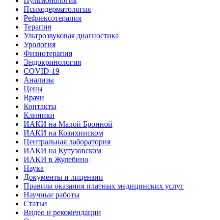
Пульмонология
Психодерматология
Рефлексотерапия
Терапия
Ультрозвуковая диагностика
Урология
Физиотерапия
Эндокринология
COVID-19
Анализы
Цены
Врачи
Контакты
Клиники
ИАКИ на Малой Бронной
ИАКИ на Козихинском
Центральная лаборатория
ИАКИ на Кутузовском
ИАКИ в Жулебино
Наука
Документы и лицензии
Правила оказания платных медицинских услуг
Научные работы
Статьи
Видео и рекомендации