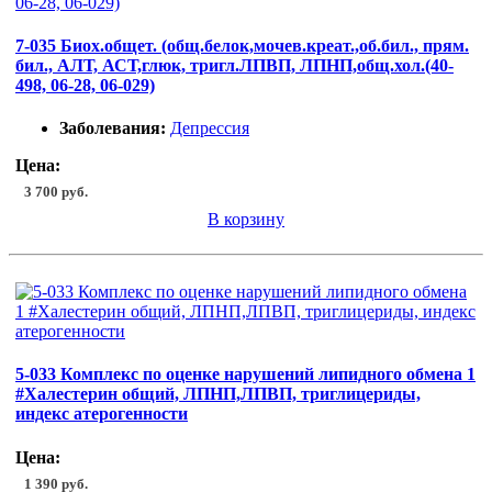
7-035 Биох.общет. (общ.белок,мочев.креат.,об.бил., прям.
бил., АЛТ, АСТ,глюк, тригл.ЛПВП, ЛПНП,общ.хол.(40-
498, 06-28, 06-029)
Заболевания:
Депрессия
Цена:
3 700 руб.
В корзину
5-033 Комплекс по оценке нарушений липидного обмена 1
#Халестерин общий, ЛПНП,ЛПВП, триглицериды,
индекс атерогенности
Цена:
1 390 руб.