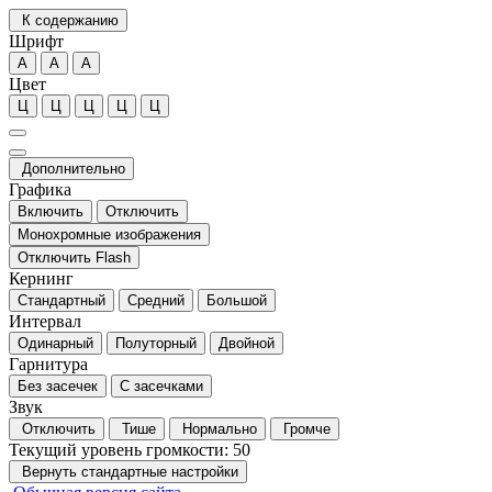
К содержанию
Шрифт
А
А
А
Цвет
Ц
Ц
Ц
Ц
Ц
Дополнительно
Графика
Включить
Отключить
Монохромные изображения
Отключить Flash
Кернинг
Стандартный
Средний
Большой
Интервал
Одинарный
Полуторный
Двойной
Гарнитура
Без засечек
С засечками
Звук
Отключить
Тише
Нормально
Громче
Текущий уровень громкости:
50
Вернуть стандартные настройки