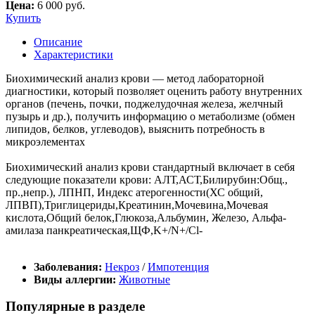
Цена:
6 000 руб.
Купить
Описание
Характеристики
Биохимический анализ крови — метод лабораторной
диагностики, который позволяет оценить работу внутренних
органов (печень, почки, поджелудочная железа, желчный
пузырь и др.), получить информацию о метаболизме (обмен
липидов, белков, углеводов), выяснить потребность в
микроэлементах
Биохимический анализ крови стандартный включает в себя
следующие показатели крови: АЛТ,АСТ,Билирубин:Общ.,
пр.,непр.), ЛПНП, Индекс атерогенности(ХС общий,
ЛПВП),Триглицериды,Креатинин,Мочевина,Мочевая
кислота,Общий белок,Глюкоза,Альбумин, Железо, Альфа-
амилаза панкреатическая,ЩФ,K+/N+/Cl-
Заболевания:
Некроз
/
Импотенция
Виды аллергии:
Животные
Популярные в разделе