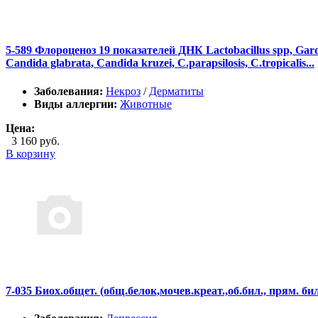
5-589 Флороценоз 19 показателей ДНК Lactobacillus spp, Gardne
Candida glabrata, Candida kruzei, C.parapsilosis, C.tropicalis...
Заболевания:
Некроз
/
Дерматиты
Виды аллергии:
Животные
Цена:
3 160 руб.
В корзину
7-035 Биох.общет. (общ.белок,мочев.креат.,об.бил., прям. б