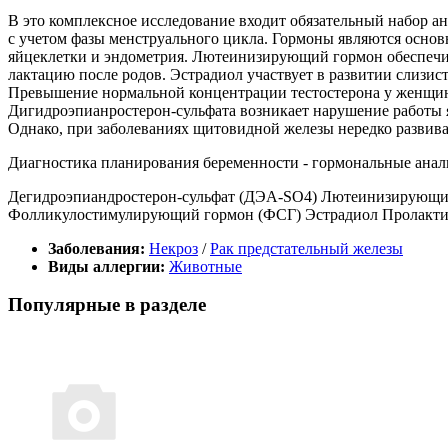
В это комплексное исследование входит обязательный набор а
с учетом фазы менструального цикла. Гормоны являются осн
яйцеклетки и эндометрия. Лютеинизирующий гормон обеспечива
лактацию после родов. Эстрадиол участвует в развитии слизис
Превышение нормальной концентрации тестостерона у женщи
Дигидроэпианростерон-сульфата возникает нарушение работы 
Однако, при заболеваниях щитовидной железы нередко развив
Диагностика планирования беременности - гормональные анал
Дегидроэпиандростерон-сульфат (ДЭА-SO4) Лютеинизирующий 
Фолликулостимулирующий гормон (ФСГ) Эстрадиол Пролакт
Заболевания:
Некроз
/
Рак предстательный железы
Виды аллергии:
Животные
Популярные в разделе