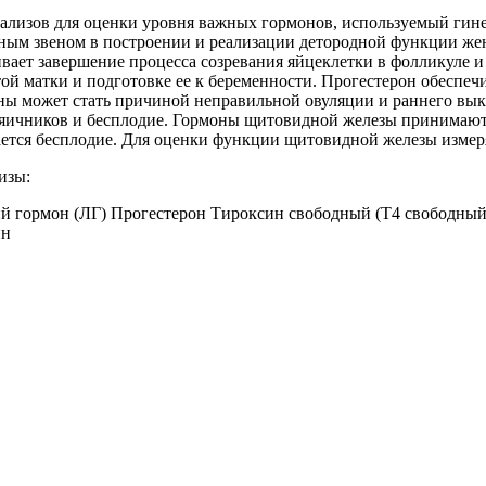
нализов для оценки уровня важных гормонов, используемый гин
овным звеном в построении и реализации детородной функции 
ет завершение процесса созревания яйцеклетки в фолликуле и 
той матки и подготовке ее к беременности. Прогестерон обеспе
ны может стать причиной неправильной овуляции и раннего в
яичников и бесплодие. Гормоны щитовидной железы принимают 
ается бесплодие. Для оценки функции щитовидной железы измер
изы:
гормон (ЛГ) Прогестерон Тироксин свободный (Т4 свободный)
ин