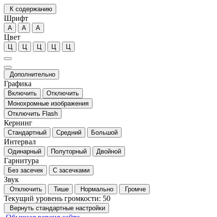
К содержанию
Шрифт
А
А
А
Цвет
Ц
Ц
Ц
Ц
Ц
Дополнительно
Графика
Включить
Отключить
Монохромные изображения
Отключить Flash
Кернинг
Стандартный
Средний
Большой
Интервал
Одинарный
Полуторный
Двойной
Гарнитура
Без засечек
С засечками
Звук
Отключить
Тише
Нормально
Громче
Текущий уровень громкости:
50
Вернуть стандартные настройки