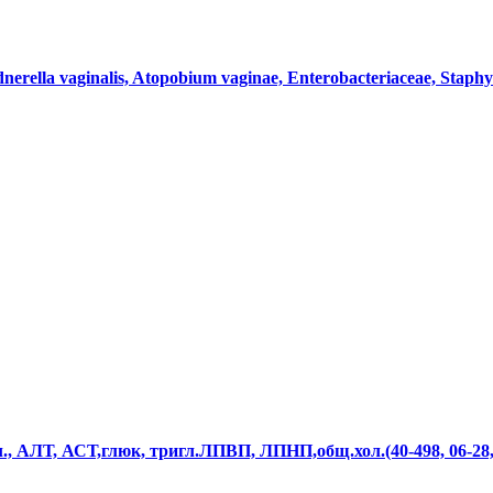
rella vaginalis, Atopobium vaginae, Enterobacteriaceae, Staphyl
ил., АЛТ, АСТ,глюк, тригл.ЛПВП, ЛПНП,общ.хол.(40-498, 06-28,