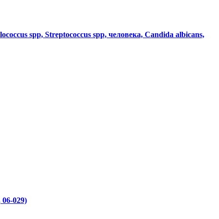
ococcus spp, Streptococcus spp, человека, Candida albicans,
 06-029)