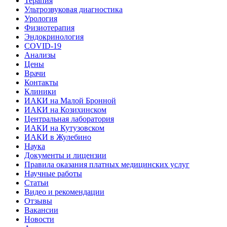
Терапия
Ультрозвуковая диагностика
Урология
Физиотерапия
Эндокринология
COVID-19
Анализы
Цены
Врачи
Контакты
Клиники
ИАКИ на Малой Бронной
ИАКИ на Козихинском
Центральная лаборатория
ИАКИ на Кутузовском
ИАКИ в Жулебино
Наука
Документы и лицензии
Правила оказания платных медицинских услуг
Научные работы
Статьи
Видео и рекомендации
Отзывы
Вакансии
Новости