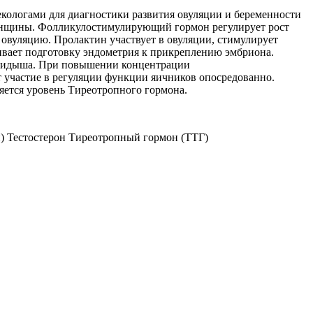
екологами для диагностики развития овуляции и беременности
женщины. Фолликулостимулирующий гормон регулирует рост
овуляцию. Пролактин участвует в овуляции, стимулирует
чивает подготовку эндометрия к прикреплению эмбриона.
ыкидыша. При повышении концентрации
участие в регуляции функции яичников опосредованно.
яется уровень Тиреотропного гормона.
 Тестостерон Тиреотропный гормон (ТТГ)