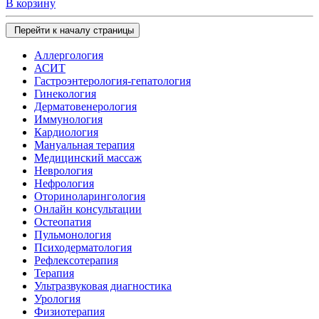
В корзину
Перейти к началу страницы
Аллергология
АСИТ
Гастроэнтерология-гепатология
Гинекология
Дерматовенерология
Иммунология
Кардиология
Мануальная терапия
Медицинский массаж
Неврология
Нефрология
Оториноларингология
Онлайн консультации
Остеопатия
Пульмонология
Психодерматология
Рефлексотерапия
Терапия
Ультразвуковая диагностика
Урология
Физиотерапия