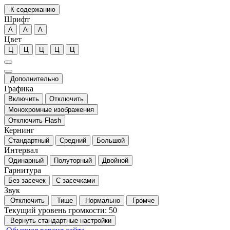
К содержанию
Шрифт
А
А
А
Цвет
Ц
Ц
Ц
Ц
Ц
Дополнительно
Графика
Включить
Отключить
Монохромные изображения
Отключить Flash
Кернинг
Стандартный
Средний
Большой
Интервал
Одинарный
Полуторный
Двойной
Гарнитура
Без засечек
С засечками
Звук
Отключить
Тише
Нормально
Громче
Текущий уровень громкости:
50
Вернуть стандартные настройки