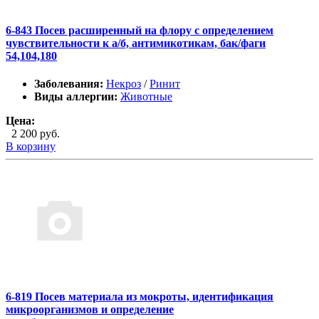
6-843 Посев расширенный на флору с определением
чувствительности к а/б, антимикотикам, бак/фаги
54,104,180
Заболевания:
Некроз
/
Ринит
Виды аллергии:
Животные
Цена:
2 200 руб.
В корзину
6-819 Посев материала из мокроты, идентификация
микроорганизмов и определение