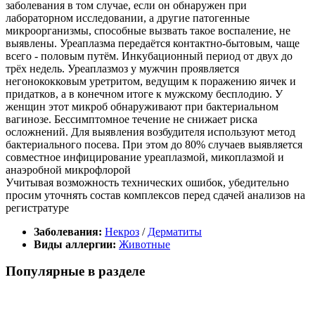
заболевания в том случае, если он обнаружен при
лабораторном исследовании, а другие патогенные
микроорганизмы, способные вызвать такое воспаление, не
выявлены. Уреаплазма передаётся контактно-бытовым, чаще
всего - половым путём. Инкубационный период от двух до
трёх недель. Уреаплазмоз у мужчин проявляется
негонококковым уретритом, ведущим к поражению яичек и
придатков, а в конечном итоге к мужскому бесплодию. У
женщин этот микроб обнаруживают при бактериальном
вагинозе. Бессимптомное течение не снижает риска
осложнений. Для выявления возбудителя используют метод
бактериального посева. При этом до 80% случаев выявляется
совместное инфицирование уреаплазмой, микоплазмой и
анаэробной микрофлорой
Учитывая возможность технических ошибок, убедительно
просим уточнять состав комплексов перед сдачей анализов на
регистратуре
Заболевания:
Некроз
/
Дерматиты
Виды аллергии:
Животные
Популярные в разделе