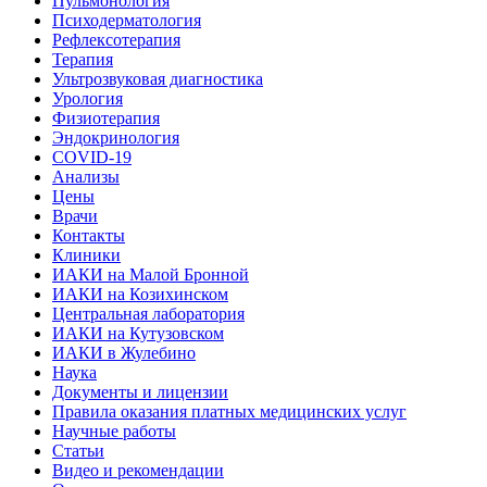
Пульмонология
Психодерматология
Рефлексотерапия
Терапия
Ультрозвуковая диагностика
Урология
Физиотерапия
Эндокринология
COVID-19
Анализы
Цены
Врачи
Контакты
Клиники
ИАКИ на Малой Бронной
ИАКИ на Козихинском
Центральная лаборатория
ИАКИ на Кутузовском
ИАКИ в Жулебино
Наука
Документы и лицензии
Правила оказания платных медицинских услуг
Научные работы
Статьи
Видео и рекомендации