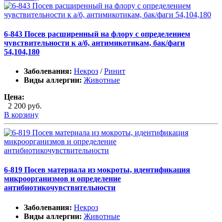
6-843 Посев расширенный на флору с определением
чувствительности к а/б, антимикотикам, бак/фаги
54,104,180
Заболевания:
Некроз
/
Ринит
Виды аллергии:
Животные
Цена:
2 200 руб.
В корзину
6-819 Посев материала из мокроты, идентификация
микроорганизмов и определение
антибиотикочувствительности
Заболевания:
Некроз
Виды аллергии:
Животные