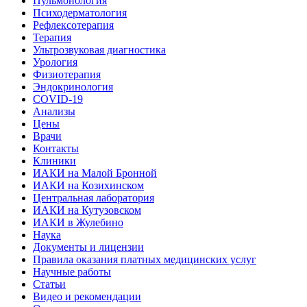
Пульмонология
Психодерматология
Рефлексотерапия
Терапия
Ультрозвуковая диагностика
Урология
Физиотерапия
Эндокринология
COVID-19
Анализы
Цены
Врачи
Контакты
Клиники
ИАКИ на Малой Бронной
ИАКИ на Козихинском
Центральная лаборатория
ИАКИ на Кутузовском
ИАКИ в Жулебино
Наука
Документы и лицензии
Правила оказания платных медицинских услуг
Научные работы
Статьи
Видео и рекомендации