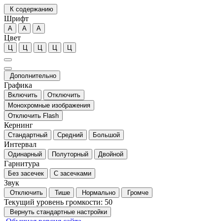
К содержанию
Шрифт
А
А
А
Цвет
Ц
Ц
Ц
Ц
Ц
Дополнительно
Графика
Включить
Отключить
Монохромные изображения
Отключить Flash
Кернинг
Стандартный
Средний
Большой
Интервал
Одинарный
Полуторный
Двойной
Гарнитура
Без засечек
С засечками
Звук
Отключить
Тише
Нормально
Громче
Текущий уровень громкости:
50
Вернуть стандартные настройки