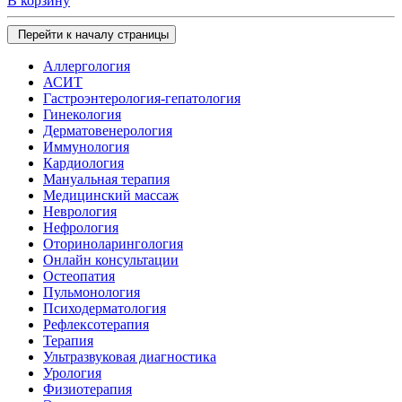
В корзину
Перейти к началу страницы
Аллергология
АСИТ
Гастроэнтерология-гепатология
Гинекология
Дерматовенерология
Иммунология
Кардиология
Мануальная терапия
Медицинский массаж
Неврология
Нефрология
Оториноларингология
Онлайн консультации
Остеопатия
Пульмонология
Психодерматология
Рефлексотерапия
Терапия
Ультразвуковая диагностика
Урология
Физиотерапия