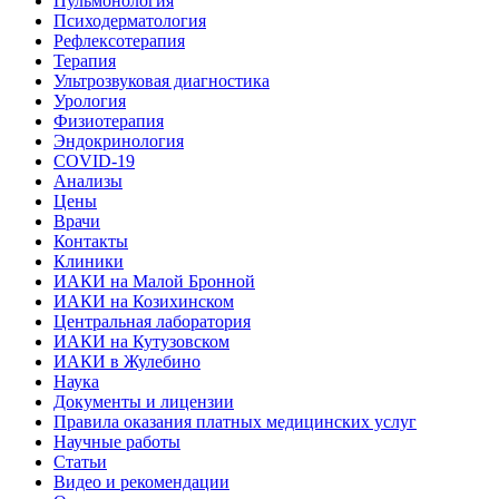
Пульмонология
Психодерматология
Рефлексотерапия
Терапия
Ультрозвуковая диагностика
Урология
Физиотерапия
Эндокринология
COVID-19
Анализы
Цены
Врачи
Контакты
Клиники
ИАКИ на Малой Бронной
ИАКИ на Козихинском
Центральная лаборатория
ИАКИ на Кутузовском
ИАКИ в Жулебино
Наука
Документы и лицензии
Правила оказания платных медицинских услуг
Научные работы
Статьи
Видео и рекомендации