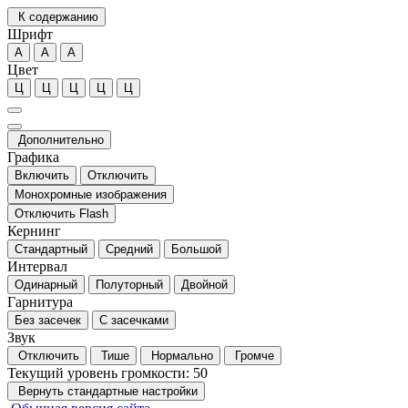
К содержанию
Шрифт
А
А
А
Цвет
Ц
Ц
Ц
Ц
Ц
Дополнительно
Графика
Включить
Отключить
Монохромные изображения
Отключить Flash
Кернинг
Стандартный
Средний
Большой
Интервал
Одинарный
Полуторный
Двойной
Гарнитура
Без засечек
С засечками
Звук
Отключить
Тише
Нормально
Громче
Текущий уровень громкости:
50
Вернуть стандартные настройки