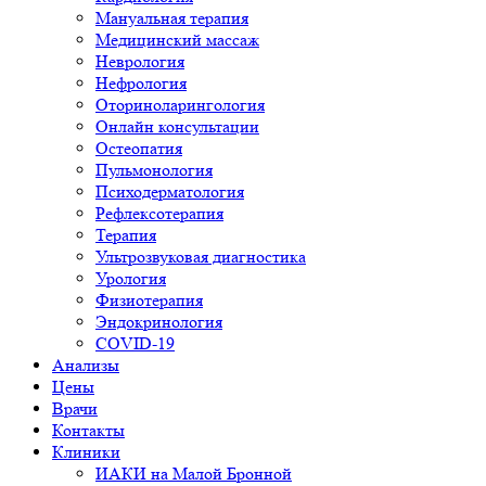
Мануальная терапия
Медицинский массаж
Неврология
Нефрология
Оториноларингология
Онлайн консультации
Остеопатия
Пульмонология
Психодерматология
Рефлексотерапия
Терапия
Ультрозвуковая диагностика
Урология
Физиотерапия
Эндокринология
COVID-19
Анализы
Цены
Врачи
Контакты
Клиники
ИАКИ на Малой Бронной