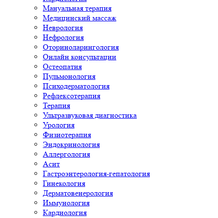
Мануальная терапия
Медицинский массаж
Неврология
Нефрология
Оториноларингология
Онлайн консультации
Остеопатия
Пульмонология
Психодерматология
Рефлексотерапия
Терапия
Ультразвуковая диагностика
Урология
Физиотерапия
Эндокринология
Аллергология
Асит
Гастроэнтерология-гепатология
Гинекология
Дерматовенерология
Иммунология
Кардиология