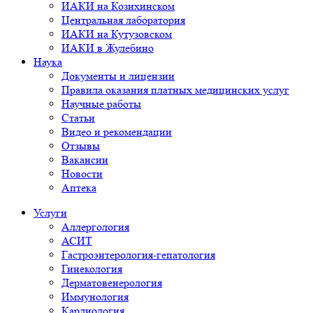
ИАКИ на Козихинском
Центральная лаборатория
ИАКИ на Кутузовском
ИАКИ в Жулебино
Наука
Документы и лицензии
Правила оказания платных медицинских услуг
Научные работы
Статьи
Видео и рекомендации
Отзывы
Вакансии
Новости
Аптека
Услуги
Аллергология
АСИТ
Гастроэнтерология-гепатология
Гинекология
Дерматовенерология
Иммунология
Кардиология