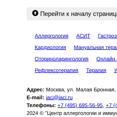
Перейти к началу страни
Аллергология
АСИТ
Гастроэ
Кардиология
Мануальная тера
Оториноларингология
Онлайн 
Рефлексотерапия
Терапия
У
Адрес:
Москва, ул. Малая Бронная, д
E-mail:
iaci@iaci.ru
Телефоны:
+7 (495) 695-56-95
,
+7 (
2024 © "Центр аллергологии и имму