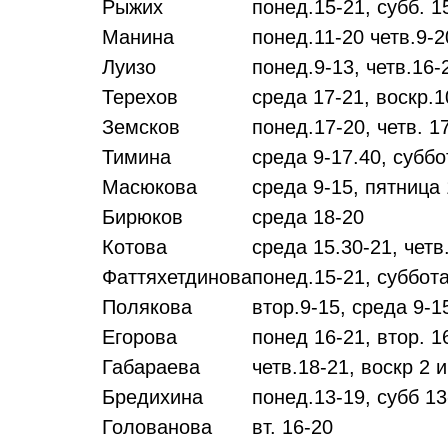
Рыжих
понед.15-21, субб. 1
Манина
понед.11-20 четв.9-2
Луизо
понед.9-13, четв.16-
Терехов
среда 17-21, воскр.1
Земсков
понед.17-20, четв. 1
Тимина
среда 9-17.40, суббо
Масюкова
среда 9-15, пятница 
Бирюков
среда 18-20
Котова
среда 15.30-21, четв
Фаттяхетдинова
понед.15-21, суббот
Полякова
втор.9-15, среда 9-15
Егорова
понед 16-21, втор. 1
Габараева
четв.18-21, воскр 2 и
Бредихина
понед.13-19, субб 13
Голованова
вт. 16-20