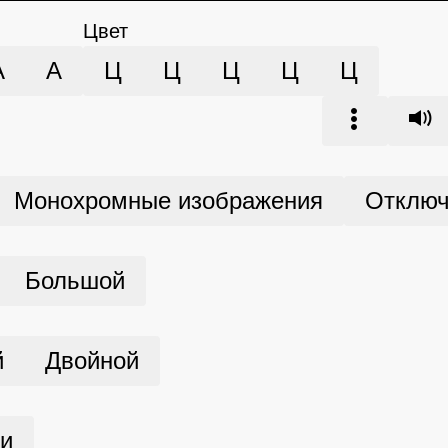
Цвет
А
А
Ц
Ц
Ц
Ц
Ц
Монохромные изображения
Отключ
Большой
й
Двойной
ми