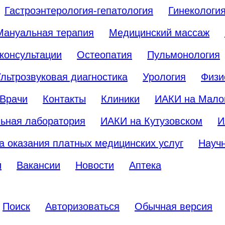
Гастроэнтерология-гепатология
Гинекологи
Мануальная терапия
Медицинский массаж
консультации
Остеопатия
Пульмонология
льтрозвуковая диагностика
Урология
Физи
Врачи
Контакты
Клиники
ИАКИ на Мало
ьная лаборатория
ИАКИ на Кутузовском
И
а оказания платных медицинских услуг
Науч
ы
Вакансии
Новости
Аптека
Поиск
Авторизоваться
Обычная версия