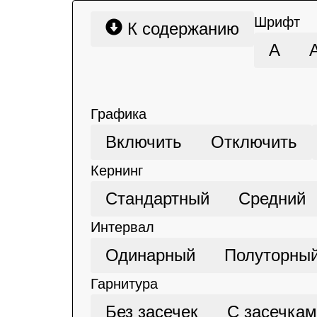
Шрифт
К содержанию
А
Графика
Включить
Отключить
Кернинг
Стандартный
Средний
Интервал
Одинарный
Полуторны
Гарнитура
Без засечек
С засечка