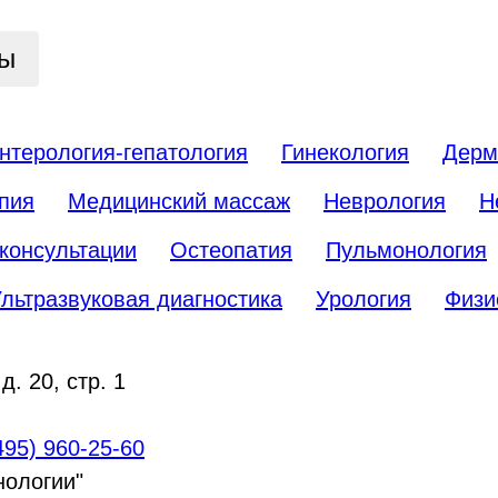
цы
нтерология-гепатология
Гинекология
Дерм
пия
Медицинский массаж
Неврология
Н
консультации
Остеопатия
Пульмонология
льтразвуковая диагностика
Урология
Физи
. 20, стр. 1
495) 960-25-60
нологии"